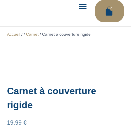
0
LA BOUTIQUE
L’ATELIER DES VAGUES
ME CONTACTER
Accueil
/
/
Carnet
/
Carnet à couverture rigide
Carnet à couverture
rigide
19.99
€