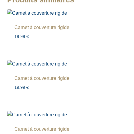
e
r
n
a
Carnet à couverture rigide
t
i
19.99
€
v
e
:
Carnet à couverture rigide
19.99
€
Carnet à couverture rigide